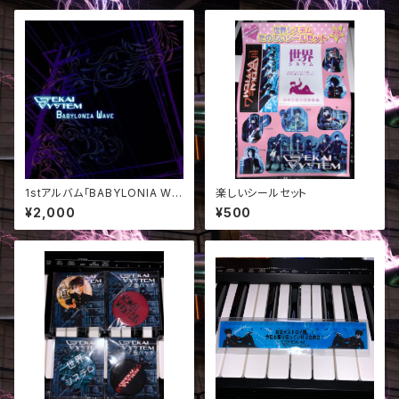
1stアルバム「BABYLONIA WA
楽しいシールセット
VE」
¥2,000
¥500