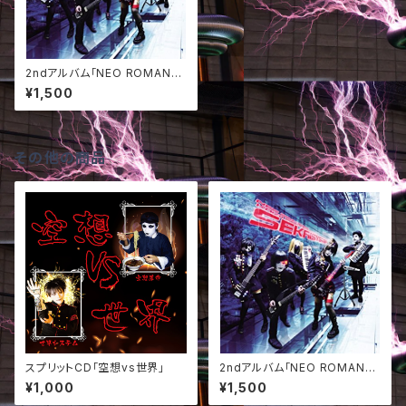
2ndアルバム「NEO ROMANC
ER」
¥1,500
その他の商品
スプリットCD「空想vs世界」
2ndアルバム「NEO ROMANC
ER」
¥1,000
¥1,500