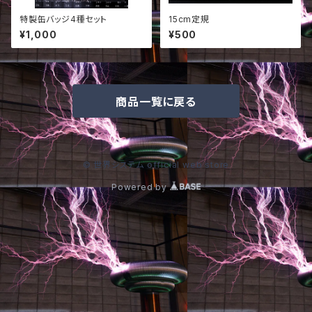
特製缶バッジ4種セット
15cm定規
¥1,000
¥500
商品一覧に戻る
© 世界システム official web store
Powered by