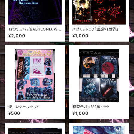
1stアルバム「BABYLONIA WA
スプリットCD「空想vs世界」
VE」
¥2,000
¥1,000
楽しいシールセット
特製缶バッジ4種セット
¥500
¥1,000