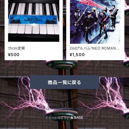
15cm定規
2ndアルバム「NEO ROMANC
ER」
¥500
¥1,500
商品一覧に戻る
© 世界システム official web store
Powered by